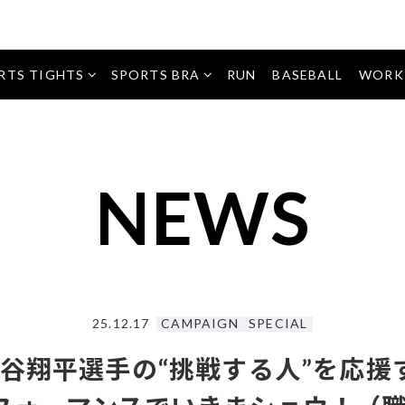
タイツ・
パーツ
レギンス
アクセ
サポー
ショー
サリー
ター
ツ
パーツサ
ポーター
RTS TIGHTS
SPORTS BRA
RUN
BASEBALL
WORK
インナ
アクセサ
ートッ
WOMEN
MEN
インナー
リー
プス
トップス
ソッ
ソック
クス
ス
NEWS
トッ
プス
トップ
ボト
ス
ムス
25.12.17
CAMPAIGN
SPECIAL
大谷翔平選手の“挑戦する人”を応