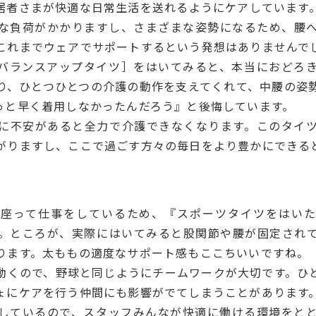
居者さまが快適な日常生活を送れるようにケアしています
な負荷がかかりますし、さまざまな姿勢になるため、腰
これまでウェアでサポートするという発想はありませんで
バランスアップタイツ］をはいてみると、本当におどろ
り、ひとつひとつの介護の動作を支えてくれて、中腰の姿
っと早く着用しなかったんだろう』と後悔しています。
に不安があると全力で介護できなくなります。このタイ
がりますし、ここで過ごす方々の毎日をより豊かにできる
に座って仕事をしているため、『スポーツタイツをはいた
。ところが、実際にはいてみると股関節や腰が固定され
ります。太ももの適度なサポート感もここちいいですね。
動くので、野球と同じようにチームワークが大切です。ひ
ょにケアを行う仲間にも影響がでてしまうことがあります
しているので、スタッフみんなが快適に働ける環境をと