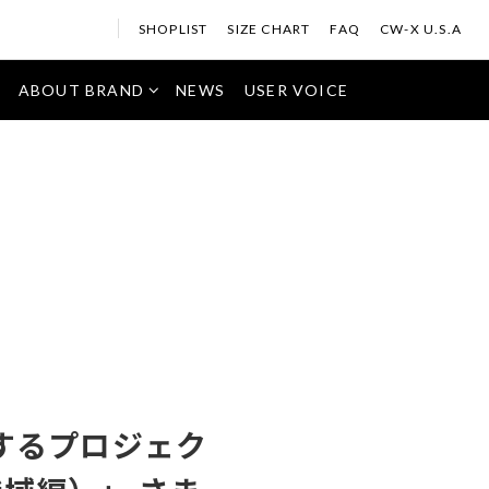
SHOPLIST
SIZE CHART
FAQ
CW-X U.S.A
ABOUT BRAND
NEWS
USER VOICE
援するプロジェク