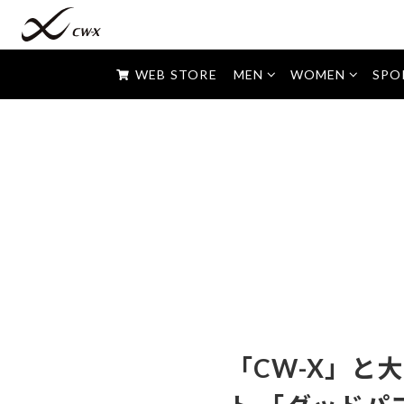
すべて
マラソン・ジョギングなど
ショート丈・ハーフ丈
WEB STORE
MEN
WOMEN
SPO
トレーニング・ダンスなど
セミロング丈
フィットネス・ヨガなど
ロング丈
高校生はコレ！
「CW-X」と