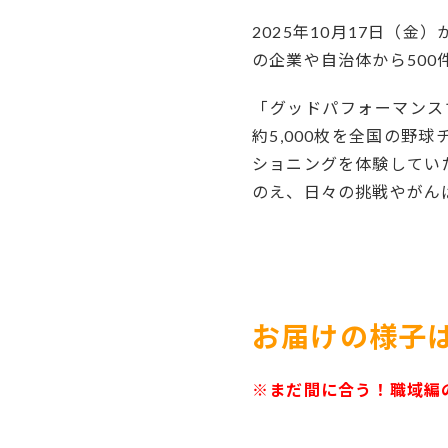
2025年
10
月
17
日（金）
の企業や自治体から
500
「グッドパフォーマンス
約
5,000
枚を全国の野球
ショニングを体験してい
のえ、日々の挑戦やがん
ー
ー
お届けの様子
※まだ間に合う！職域編の
ー