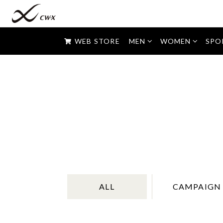
すべて
マラソン・ジョギングなど
ショート丈・ハーフ丈
WEB STORE
MEN
WOMEN
SPO
トレーニング・ダンスなど
セミロング丈
フィットネス・ヨガなど
ロング丈
高校生はコレ！
ALL
CAMPAIGN