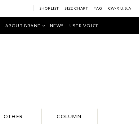
SHOPLIST
SIZE CHART
FAQ
CW-X U.S.A
ABOUT BRAND
NEWS
USER VOICE
OTHER
COLUMN