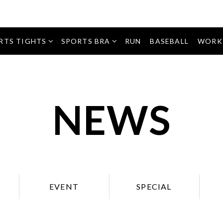
タイツ・
パーツ
レギンス
アクセ
サポー
ショー
サリー
ター
ツ
パーツサ
ポーター
RTS TIGHTS
SPORTS BRA
RUN
BASEBALL
WORK
インナ
アクセサ
ートッ
WOMEN
MEN
インナー
リー
プス
トップス
ソッ
ソック
クス
ス
NEWS
トッ
プス
トップ
ボト
ス
ムス
EVENT
SPECIAL