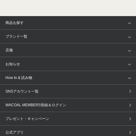
商品を探す
アイテム
ブランド
ブランド一覧
ランキング
セール
WACOAL
Wing
店舗
トピックス
Salute
Yue
店舗を探す
お知らせ
AMPHI
une nana cool
来店予約
新着情報
How to & 読み物
GOCOCi
WACOAL SIZE ORDER
ブラ無料診断
重要なお知らせ
下着の基礎知識
ワコールボディブック
SNSアカウント一覧
OUR WACOAL
YOJOY
取り置き・取り寄せサービス
商品回収
ブラチェック
わたしに合うブラ診断
WACOAL MEMBERS登録＆ログイン
WACOAL Remamma
Mens Innerwear
3Dボディスキャン
お知らせ
ブラパン
ワコールスタイル
CW-X
Imported Brands
プレゼント・キャンペーン
ニュース＆トピックス
フェムケアポータルサイト
大人の工場見学in長崎
Licensed Brands
公式アプリ
大人の工場見学inベトナム
人間科学研究開発センター見学