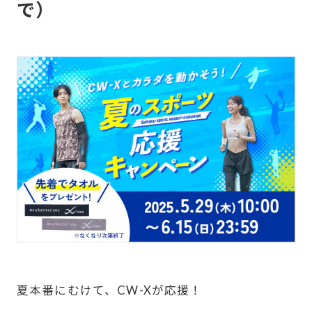
で）
BASEBALL
WORK
ブランドについて
ニュース
最新のお知らせ
ユーザーボイス
愛用者の声
SHOPLIST
SIZE CHART
-
FAQ
CW-X U.S.A
夏本番にむけて、CW-Xが応援！