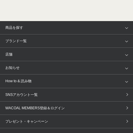
商品を探す
アイテム
ブランド
ブランド一覧
ランキング
セール
WACOAL
Wing
店舗
トピックス
Salute
Yue
店舗を探す
お知らせ
AMPHI
une nana cool
来店予約
新着情報
How to & 読み物
GOCOCi
WACOAL SIZE ORDER
ブラ無料診断
重要なお知らせ
下着の基礎知識
ワコールボディブック
SNSアカウント一覧
OUR WACOAL
YOJOY
取り置き・取り寄せサービス
商品回収
ブラチェック
わたしに合うブラ診断
WACOAL MEMBERS登録＆ログイン
WACOAL Remamma
Mens Innerwear
3Dボディスキャン
お知らせ
ブラパン
ワコールスタイル
CW-X
Imported Brands
プレゼント・キャンペーン
ニュース＆トピックス
フェムケアポータルサイト
大人の工場見学in長崎
Licensed Brands