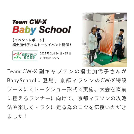
BASEBALL
WORK
ブランドについて
ニュース
最新のお知らせ
Team CW-X 副キャプテンの福士加代子さんが
BabySchoolに登場。京都マラソンのCW-X特設
ユーザーボイス
愛用者の声
ブースにてトークショー形式で実施。大会を直前
に控えるランナーに向けて、京都マラソンの攻略
SHOPLIST
SIZE CHART
法や楽しく・ラクに走る為のコツを伝授いただき
ました！
FAQ
CW-X U.S.A
-