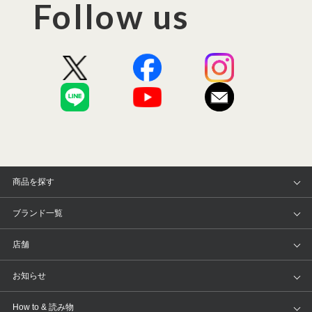
Follow us
商品を探す
アイテム
ブランド
ブランド一覧
ランキング
セール
WACOAL
Wing
店舗
トピックス
Salute
Yue
店舗を探す
お知らせ
AMPHI
une nana cool
来店予約
新着情報
How to & 読み物