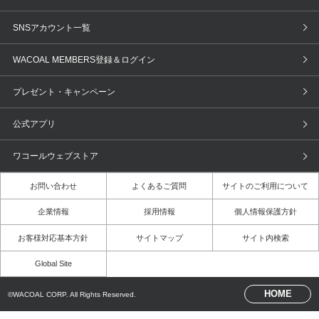
GOCOCi
WACOAL SIZE ORDER
ブラ無料診断
重要なお知らせ
下着の基礎知識
ワコールボディブック
SNSアカウント一覧
OUR WACOAL
YOJOY
取り置き・取り寄せサービス
商品回収
ブラチェック
わたしに合うブラ診断
WACOAL MEMBERS登録＆ログイン
WACOAL Remamma
Mens Innerwear
3Dボディスキャン
お知らせ
ブラパン
ワコールスタイル
CW-X
Imported Brands
プレゼント・キャンペーン
ニュース＆トピックス
フェムケアポータルサイト
大人の工場見学in長崎
Licensed Brands
公式アプリ
大人の工場見学inベトナム
人間科学研究開発センター見学
ブランド一覧へ
ワコールウェブストア
店舗体験記（マンガ）
ワコールカルネアプリ使い方ガイド
（マンガ）
お問い合わせ
よくあるご質問
サイトのご利用について
3Dボディスキャン体験（マンガ）
企業情報
採用情報
個人情報保護方針
お客様対応基本方針
サイトマップ
サイト内検索
Global Site
HOME
©WACOAL CORP. All Rights Reserved.