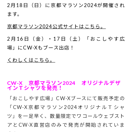
2月18日（日）に京都マラソン2024が開催され
BASEBALL
ます。
京都マラソン2024公式サイトはこちら。
WORK
2月16日（金）・17日（土）「おこしやす広
ブランドについて
場」にCW-Xもブース出店！
くわしくはこちら。
ニュース
最新のお知らせ
-
CW-X 京都マラソン2024 オリジナルデザ
ユーザーボイス
愛用者の声
インＴシャツを発売！
「おこしやす広場」CW-Xブースにて販売予定の
SHOPLIST
SIZE CHART
「CW-X京都マラソン2024オリジナルＴシャ
ツ」を一足早く、数量限定でワコールウェブスト
FAQ
CW-X U.S.A
アとCW-X直営店のみで発売が開始されていま