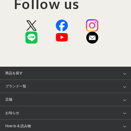
Follow us
商品を探す
アイテム
ブランド
ブランド一覧
ランキング
セール
WACOAL
Wing
店舗
トピックス
Salute
Yue
店舗を探す
お知らせ
AMPHI
une nana cool
来店予約
新着情報
How to & 読み物
GOCOCi
WACOAL SIZE ORDER