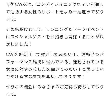
今後CW-Xは、コンディショニングウェアを通し
BASEBALL
て運動する女性のサポートをより一層進めて参り
ます。
WORK
その先駆けとして、ランニング＆トークイベント
にスペシャルゲストをお招きし実施することが決
ブランドについて
定しました！
CW-Xを着用して試走してみたい！、運動時のパ
ニュース
最新のお知らせ
フォーマンス維持に悩んでいる、運動されている
女性に対する接し方を聞いてみたい！と思ってい
ユーザーボイス
愛用者の声
ただける方の参加を募集しております！
ぜひこの機会にみなさまのご応募お待ちしており
SHOPLIST
SIZE CHART
ます。
FAQ
CW-X U.S.A
---