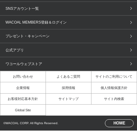
ブラ無料診断
重要なお知らせ
下着の基礎知識
ワコールボディブック
SNSアカウント一覧
OUR WACOAL
YOJOY
取り置き・取り寄せサービス
商品回収
ブラチェック
わたしに合うブラ診断
WACOAL MEMBERS登録＆ログイン
WACOAL Remamma
Mens Innerwear
3Dボディスキャン
お知らせ
ブラパン
ワコールスタイル
CW-X
Imported Brands
プレゼント・キャンペーン
ニュース＆トピックス
フェムケアポータルサイト
大人の工場見学in長崎
Licensed Brands
公式アプリ
大人の工場見学inベトナム
人間科学研究開発センター見学
ブランド一覧へ
ワコールウェブストア
店舗体験記（マンガ）
ワコールカルネアプリ使い方ガイド
（マンガ）
お問い合わせ
よくあるご質問
サイトのご利用について
3Dボディスキャン体験（マンガ）
企業情報
採用情報
個人情報保護方針
お客様対応基本方針
サイトマップ
サイト内検索
Global Site
HOME
©WACOAL CORP. All Rights Reserved.