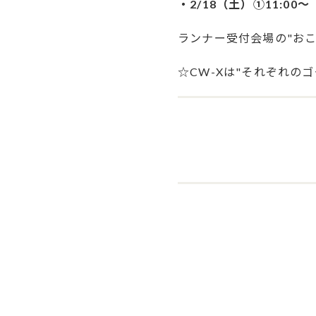
・2/18（土）①11:00～
ランナー受付会場の"おこ
☆CW-Xは"それぞれの