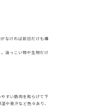
験がなければ前日だけも構
う。油っこい物や生物だけ
みやすい筋肉を和らげて下
保湿や発汗など色々あり、