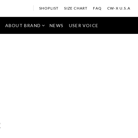
SHOPLIST
SIZE CHART
FAQ
CW-X U.S.A
ABOUT BRAND
NEWS
USER VOICE
2