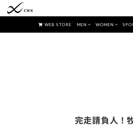
すべて
マラソン・ジョギングなど
ショート丈・ハーフ丈
WEB STORE
MEN
WOMEN
SPO
トレーニング・ダンスなど
セミロング丈
フィットネス・ヨガなど
ロング丈
高校生はコレ！
完走請負人！牧