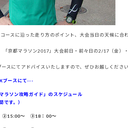
」のコースに沿った走り方のポイント、大会当日の天候に合
「京都マラソン2017」大会前日・前々日の2/17（金）・
Xブースにてアドバイスいたしますので、ぜひお越しくださ
Xブースにて---
都マラソン攻略ガイド」のスケジュール
間です。）
 ②15:00～ ③18：00～