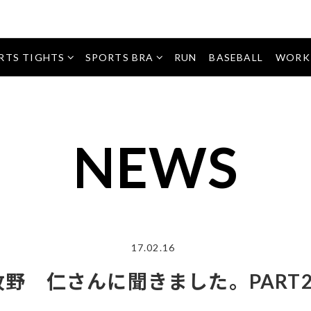
タイツ・
パーツ
レギンス
アクセ
サポー
ショー
サリー
ター
ツ
パーツサ
ポーター
RTS TIGHTS
SPORTS BRA
RUN
BASEBALL
WORK
インナ
アクセサ
ートッ
WOMEN
MEN
インナー
リー
プス
トップス
ソッ
ソック
クス
ス
NEWS
トッ
プス
トップ
ボト
ス
ムス
17.02.16
野 仁さんに聞きました。PART