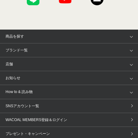
商品を探す
アイテム
ブランド
ブランド一覧
ランキング
セール
WACOAL
Wing
店舗
トピックス
Salute
Yue
店舗を探す
お知らせ
AMPHI
une nana cool
来店予約
新着情報
How to & 読み物
GOCOCi
WACOAL SIZE ORDER
ブラ無料診断
重要なお知らせ
下着の基礎知識
ワコールボディブック
SNSアカウント一覧
OUR WACOAL
YOJOY
取り置き・取り寄せサービス
商品回収
ブラチェック
わたしに合うブラ診断
WACOAL MEMBERS登録＆ログイン
WACOAL Remamma
Mens Innerwear
3Dボディスキャン
お知らせ
ブラパン
ワコールスタイル
CW-X
Imported Brands
プレゼント・キャンペーン
ニュース＆トピックス