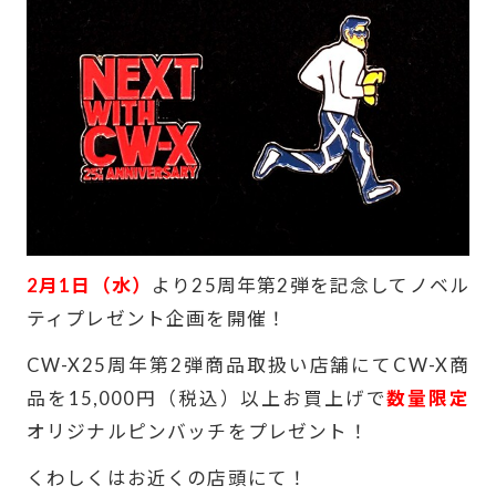
BASEBALL
WORK
ブランドについて
ニュース
最新のお知らせ
2月1日（水）
より25周年第2弾を記念してノベル
ユーザーボイス
ティプレゼント企画を開催！
愛用者の声
CW-X25周年第2弾商品取扱い店舗にてCW-X商
SHOPLIST
SIZE CHART
品を15,000円（税込）以上お買上げで
数量限定
オリジナルピンバッチをプレゼント！
FAQ
CW-X U.S.A
くわしくはお近くの店頭にて！