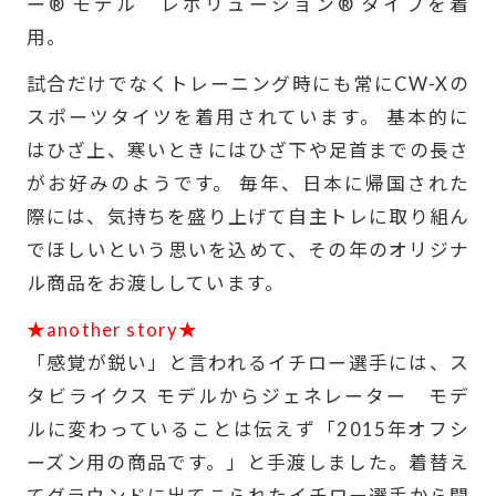
ー® モデル レボリューション® タイプを着
用。
試合だけでなくトレーニング時にも常にCW-Xの
スポーツタイツを着用されています。 基本的に
はひざ上、寒いときにはひざ下や足首までの長さ
がお好みのようです。 毎年、日本に帰国された
際には、気持ちを盛り上げて自主トレに取り組ん
でほしいという思いを込めて、その年のオリジナ
ル商品をお渡ししています。
★another story★
「感覚が鋭い」と言われるイチロー選手には、ス
タビライクス モデルからジェネレーター モデ
ルに変わっていることは伝えず「2015年オフシ
ーズン用の商品です。」と手渡しました。着替え
てグラウンドに出てこられたイチロー選手から開