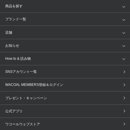
商品を探す
アイテム
ブランド
ブランド一覧
ランキング
セール
WACOAL
Wing
店舗
トピックス
Salute
Yue
店舗を探す
お知らせ
AMPHI
une nana cool
来店予約
新着情報
How to & 読み物
GOCOCi
WACOAL SIZE ORDER
ブラ無料診断
重要なお知らせ
下着の基礎知識
ワコールボディブック
SNSアカウント一覧
OUR WACOAL
YOJOY
取り置き・取り寄せサービス
商品回収
ブラチェック
わたしに合うブラ診断
WACOAL MEMBERS登録＆ログイン
WACOAL Remamma
Mens Innerwear
3Dボディスキャン
お知らせ
ブラパン
ワコールスタイル
CW-X
Imported Brands
プレゼント・キャンペーン
ニュース＆トピックス
フェムケアポータルサイト
大人の工場見学in長崎
Licensed Brands
公式アプリ
大人の工場見学inベトナム
人間科学研究開発センター見学
ブランド一覧へ
ワコールウェブストア
店舗体験記（マンガ）
ワコールカルネアプリ使い方ガイド
（マンガ）